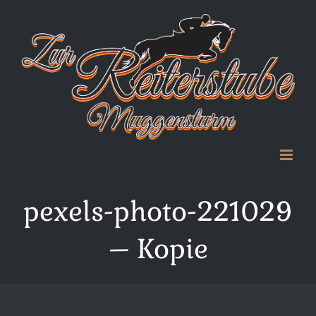
Zum
Inhalt
springen
pexels-photo-221029
– Kopie