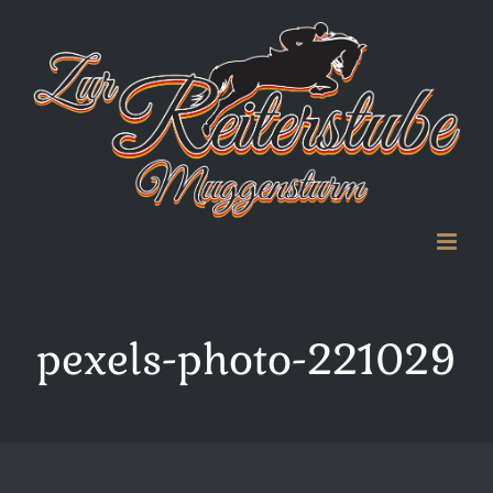
Zum
Inhalt
springen
pexels-photo-221029